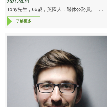
2021.03.21
Tony先生，66歲，英國人，退休公務員。
Tony先生愛好運動，年青時曾代表英國參加世
了解更多
了解更多
界籃球賽事。後來觸傷了膝部，做了五次手
術，仍不良於行。月前來本中心做艾灸治療，
醫師發現他腿部很多筋結，於是替他把腿部的
經絡運通，繼而用走罐法，把深層積瘀拉出
來。 兩次治療後，Tony先生健步如飛，馬上
報名參加今夏全英長者籃球聯賽去也。