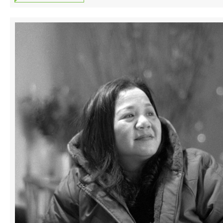
就從來不會用「引血歸源」的方法去治療足底
情，心肺功能日差，臉色越來越黑，精神及體
筋膜炎，更不會告訴你：「溫腎補陽」就是養
力皆無法應付工作，能醫不自醫，無奈唯有收
生之道。
山去也。 月前聽聞「灸出健康中心」設有
「溫灸養生床」，可溫通任督二脈，補充陽
氣，驅寒排毒，遂來一試。經過50分鐘全身溫
灸後，心窩覺得暖洋洋，呼吸即告改善，二次
理療後，寒痰盡消，臉色好轉。 現在朱先生
每週繼續接受全身溫灸，補充元陽，強化機
能，準備以最佳狀態再度出山，懸壺濟世。