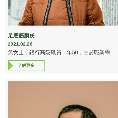
四、五腰椎附近，皮膚呈現深紅色，跟住來個
全身艾灸，溫通督脈補陽氣。做完之後，林先
生感覺有點紓緩，但兩三日後又回復之前一
樣，並無好轉。 四天後，林先生來做第二次
治療，這次我們用小口徑杯在林先生右腰部位
足底筋膜炎
做負氣壓走罐。不出幾秒，右腰部皮膚浮現瘀
2021.02.26
黑色班塊，原來病源就在這裡，隨即循右腿膽
吳女士，銀行高級職員，年50，由於職業需要
經走罐，沿途皆有瘀黑班點浮現，接著半小時
著高跟鞋及站立時間頗長，四年前右腳底筋膜
做全身艾灸補陽氣。 這次治療對病情大有改
了解更多
了解更多
發炎，長期劇痛，看過醫生，囑醫吩咐在腳底
善，林先生一年多來，第一次可以走路半小時
外塗消炎藥 (NSAIDS)，但毫無作用，要靠吃
才開始腿痛。 接著下來幾星期，每次均重複
止痛餅渡日。後來在網上看到本中心有腳底艾
做第二次的療法，每次都有點改善。兩個月
灸，便來試試。 我們認為此症係由於陽氣不
後，林先生感覺完全復原，如獲新生，竟然報
足，經絡阻塞，以致微循環不良。由於腳底距
名到黃山旅遊。 其實人的脊骨，要生得完
離心臟較遠，有養送不到，有毒排不出，腳底
美，係萬中無一。一般人到中年要不是軟骨勞
筋膜便會發炎。艾灸腳底，刺激腎經起點「湧
損，脊柱輕微彎側，就是生骨刺。若不痛，就
泉穴」發揮「引血歸源」的作用，加上全身艾