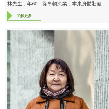
林先生，年60，從事物流業，本來身體壯健，
一年多前開始右邊腰臀痛，走路15分鐘就開始
了解更多
了解更多
右腿痛，痛到不能走路，要休息一段時間，待
痛楚減輕才能走。去看骨科醫生，照過X光及
MRI檢查，顯示第四五腰椎狹窄，造成脊髓受
壓迫而影響神經痛，醫生建議做手術，但林先
生怕開刀，尋求另類療法。 之後一年多，林
先生看過不少整脊師、物理治療師、針刺師、
艾灸師、跌打師傅、推拿師傅等，做過近百次
理療，通常都可止一日之痛，但後來病情不但
無好轉，還越來越嚴重，最多只能走50公尺便
開始劇痛了。 後來林先生透過朋友介紹來本
中心，抱著死馬當作活馬醫的心情來儘管一
試。 我們表示並不可能改變腰管狹窄的情
況，但若問題並非出在腰椎管狹窄，而係督脈
空虛，氣血循環不良，那麼我們可能幫得上
治療第一天，我們為林先生沿脊柱走罐，在第