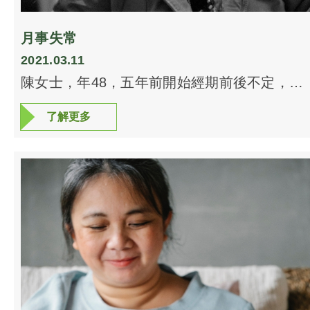
月事失常
2021.03.11
陳女士，年48，五年前開始經期前後不定，馬
上找中醫調理，扎針吃藥無數，經期反覆不
了解更多
了解更多
定。 陳女士深知女性絕經後會衰老得特別
快，非常憂慮。最近一年經期更變本加厲，變
成四季經。朋友勸她看西醫，再做驗血測試。
西醫斷定為更年期後期，建議服用荷爾蒙補充
劑來延緩絕經；但陳女士恐怕荷爾蒙藥物，會
引發子宮、卵巢或乳癌之類而拒絕服用。 陳
女士絕望之際，看到本中心廣告，抱著姑且一
試的心情，經醫師細心打脈，發覺陳女士脾濕
胃寒，氣血兩虛得嚴重，體溫偏低加上心跳頻
率較高，問診後更得知陳女士十多年來小腹冷
凍，手腳冰冷，認為陳女士首要調理脾胃，攪