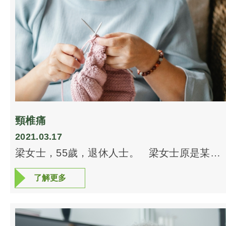
好整體健康，至於經期方面的問題，只可順其
自然。 經過數月的全身艾灸療程，加上適當
的食療，整體健康有明顯的改進，小腹好像有
個小太陽，手腳溫暖，心跳頻率由從前的每分
鐘90多次，回落至70多次，面色由灰暗轉為紅
潤，經期更奇蹟地回復正常。
頸椎痛
2021.03.17
梁女士，55歲，退休人士。 梁女士原是某大
機構經理，每天在冷氣間對著電腦，工作8-9小
了解更多
了解更多
時，七年前忽然頸梗膊痛，屢醫無效，唯有辭
去工作做全職病人。 每天梁女士要看一個中
醫，一個整脊師，一個物理治療師或一次推
拿。六年下來，情況未有好轉，經朋友介紹，