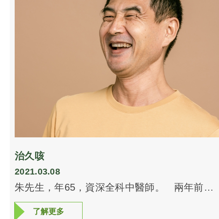
不會去檢查，一檢查就會把不是問題的小事變
灸，溫腎補陽，微循環得到改善，腳底筋膜便
成大問題。 好多人年紀大腰腿痛，會第一時
自然消炎止痛，不藥而癒。 吳女士於是天天
間去看骨科，可能這是錯誤的。很多長期痛症
來做艾灸，有時間就做全身艾灸，無時間就淨
之所以長痛難癒，根本與骨頭無關。要知道
做腳底艾灸，連續做了一個多月，終於有「灸
「人若陽氣不足，督脈空虛，肝脾腎失調，微
感」，覺得有一道暖流從腰部沿後腿直沖腳
循環不良」必定會這裡痛那裡痛。遇著這種情
底。從此刻開始，再沒有腳痛。 當時吳女士
況，只要陽氣足，經絡通，椎間管道可以由他
沒有告訴我們她素來有血壓低及睡眠質素欠佳
繼續狹窄，骨刺可以繼續存在，但不會影響生
的老問題，在那一個多月的艾灸理療過程中，
活質素。 如此簡單的養生道理都不懂得，便
吳女士發現有意外收獲，就是血壓漸趨正常水
白白養醫生。
平，下班後做艾灸可以令疲勞盡消，晚上睡得
好，日間精神爽利。吳女士十分珍惜這種感
受，所以縱使腳底筋膜炎完全康復了，還堅持
治久咳
每週來艾灸兩三次，人越來越容光煥發。 根
2021.03.08
據吳女士所述，很多不見多年的親友，最近再
朱先生，年65，資深全科中醫師。 兩年前，
見面都說嚇了一驚，怎麼看來還年青過幾年
不慎被風寒入侵，之後咳嗽停不了，寒痰阻
前。 艾灸是中國傳統民間醫術的精髓，西醫
了解更多
了解更多
肺，呼吸不暢。長期服藥及自行針灸均無助病