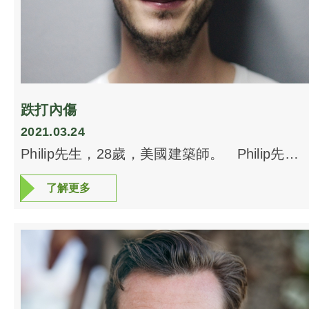
跌打內傷
2021.03.24
Philip先生，28歲，美國建築師。 Philip先生
為美國某著名建設師行僱員，負責中國某高爾
了解更多
了解更多
夫球場項目。一次在國內的交通意外，小型旅
遊車衝出公路，全車乘客4死3傷。Philip先生沒
有表面傷痕，但右邊肋骨痛得不得了，呼吸亦
有困難，照X光及MRI都沒有傷口。Philip先生
唯有回國，路經香港，來本中心治療。 經過
全身艾灸及拔火罐後，Philip先生的右邊身體呈
現瘀黑色。隔一天後覆診，肩膊亦呈現瘀黑