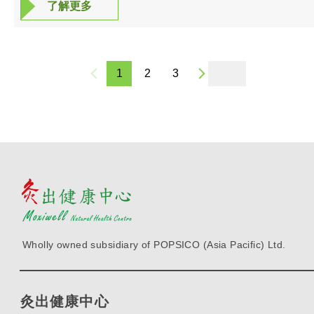
了解更多
了解更多
每月來往港美之間，大半生在飛機或酒店中渡
過。大約五年前，受寒氣入侵，患上肩週炎，
經過過百次的物理治療及針灸，雖有好轉跡
象，但仍有黏連無法清除，舉手做大動作即劇
1
2
3
痛。來本中心一次治療後，把經絡溫通，雙臂
便可以完全自由轉動。
Wholly owned subsidiary of POPSICO (Asia Pacific) Ltd.
灸出健康中心